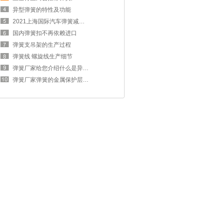
异型弹簧的特性及功能
2021上海国际汽车弹簧减震器展览会
国内弹簧扣不再依赖进口
弹簧支吊架的生产过程
弹簧线 螺旋线生产细节
弹簧厂家给您介绍什么是异型弹簧
弹簧厂家弹簧的金属保护层介绍