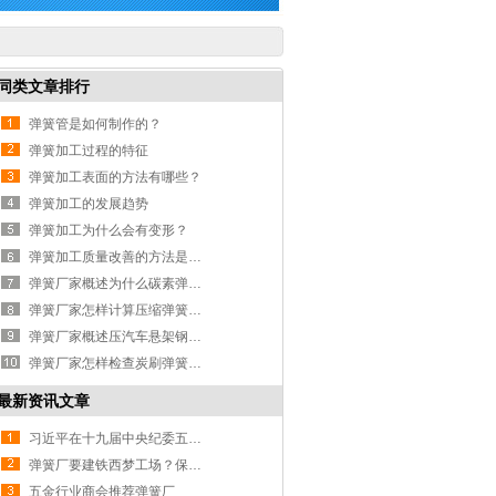
同类文章排行
弹簧管是如何制作的？
弹簧加工过程的特征
弹簧加工表面的方法有哪些？
弹簧加工的发展趋势
弹簧加工为什么会有变形？
弹簧加工质量改善的方法是什么？
弹簧厂家概述为什么碳素弹簧钢镀锌后钢性会变脆？
弹簧厂家怎样计算压缩弹簧自由长度？
弹簧厂家概述压汽车悬架钢故弹簧的作用是什么？
弹簧厂家怎样检查炭刷弹簧弹力?
最新资讯文章
习近平在十九届中央纪委五次全会上发表重要讲话强调
弹簧厂要建铁西梦工场？保工街新商圈早已“呼之欲出”
五金行业商会推荐弹簧厂