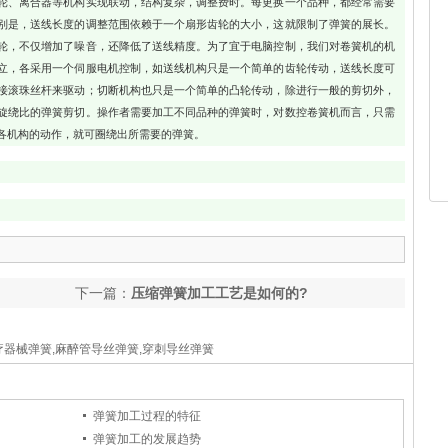
轮、离合器等机构实现联动，结构复杂，调整费时。每更换一个品种，都经常需要
别是，送线长度的调整范围依赖于一个扇形齿轮的大小，这就限制了弹簧的展长。
轮，不仅增加了噪音，还降低了送线精度。为了宜于电脑控制，我们对卷簧机的机
立，各采用一个伺服电机控制，如送线机构只是一个简单的齿轮传动，送线长度可
接滚珠丝杆来驱动；切断机构也只是一个简单的凸轮传动，除进行一般的剪切外，
旋绕比的弹簧剪切。操作者需要加工不同品种的弹簧时，对数控卷簧机而言，只需
各机构的动作，就可圈绕出所需要的弹簧。
下一篇：
压缩弹簧加工工艺是如何的?
疗器械弹簧,麻醉管导丝弹簧,穿刺导丝弹簧
弹簧加工过程的特征
弹簧加工的发展趋势