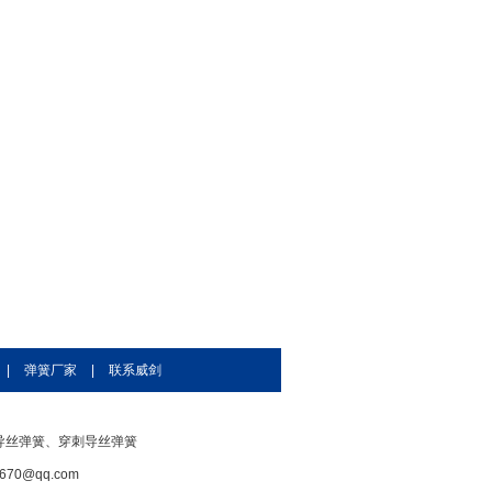
|
弹簧厂家
|
联系威剑
导丝弹簧、穿刺导丝弹簧
70@qq.com