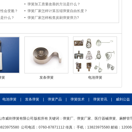
弹簧加工质量改善的方法是什么？
钢性会变脆？
弹簧厂家怎样计算压缩弹簧自由长度？
用是什么？
弹簧厂家怎样检查炭刷弹簧弹力?
弹簧
发条弹簧
电池弹簧
电池弹簧
|
发条弹簧
|
弹簧产品
|
弹簧技术
|
弹簧资讯
|
威剑公益
山市威剑弹簧有限公司 版权所有 关键词：弹簧厂、弹簧厂家、医疗器械弹簧、麻醉管
23975580 公司电话：0760-87871112 传真： 手机：13823975580 邮箱：120066