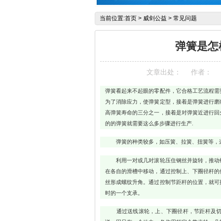
当前位置:
首页
>
威剑公益
>
常见问题
弹簧是怎
文章出处：
作者：
弹簧看起来不起眼的零配件，它合格工艺流程需
为了消除应力，使弹簧定型，接着是弹簧进行磨
高弹簧寿命的三分之一，接着是对弹簧近进行回
的的弹簧就需要这么多步骤进行生产
.
弹簧的种类较多，如压簧、拉簧、扭簧等，这
利用一对或几对滚轮压住钢丝并旋转，推动钢
在各自的滑槽中移动，通过控制上、下圈径杆的
丝形成螺纹升角。通过控制节距杆的位置，就可
时的一个支承。
通过送线滚轮，上、下圈径杆，节距杆及切刀