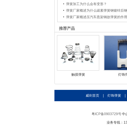
弹簧加工为什么会有变形？
弹簧厂家概述为什么碳素弹簧钢镀锌后
弹簧厂家概述压汽车悬架钢故弹簧的作
推荐产品
触摸弹簧
灯饰
威剑首页
|
灯饰弹簧
|
粤ICP备0903729号
中
业务专线：138