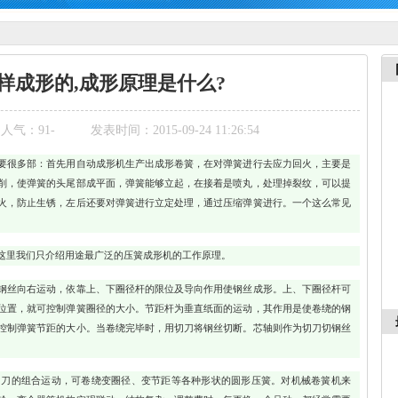
样成形的,成形原理是什么?
人气：
91
-
发表时间：2015-09-24 11:26:54
要很多部：首先用自动成形机生产出成形卷簧，在对弹簧进行去应力回火，主要是
削，使弹簧的头尾部成平面，弹簧能够立起，在接着是喷丸，处理掉裂纹，可以提
火，防止生锈，左后还要对弹簧进行立定处理，通过压缩弹簧进行。一个这么常见
里我们只介绍用途最广泛的压簧成形机的工作原理。
丝向右运动，依靠上、下圈径杆的限位及导向作用使钢丝成形。上、下圈径杆可
位置，就可控制弹簧圈径的大小。节距杆为垂直纸面的运动，其作用是使卷绕的钢
控制弹簧节距的大小。当卷绕完毕时，用切刀将钢丝切断。芯轴则作为切刀切钢丝
的组合运动，可卷绕变圈径、变节距等各种形状的圆形压簧。对机械卷簧机来