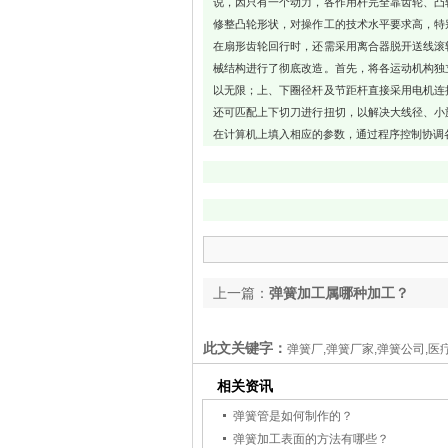
说，因只有一个动力，各作用杆完全靠齿轮、凸
修整凸轮形状，对操作工的技术水平要求高，特
在扇形齿轮回行时，还需采用离合器脱开送线滚
械结构进行了彻底改造。首先，将各运动机构独
以无限；上、下圈径杆及节距杆直接采用电机连
还可匹配上下切刀进行扭切，以解决大线径、小
在计算机上填入相应的参数，通过程序控制协调
上一篇：
弹簧加工属哪种加工？
此文关键字：
弹簧厂,弹簧厂家,弹簧公司,医
相关资讯
弹簧管是如何制作的？
弹簧加工表面的方法有哪些？