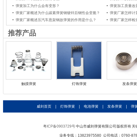
弹簧加工为什么会有变形？
弹簧加工质量改
弹簧厂家概述为什么碳素弹簧钢镀锌后钢性会变脆？
弹簧厂家怎样计
弹簧厂家概述压汽车悬架钢故弹簧的作用是什么？
弹簧厂家怎样检
推荐产品
触摸弹簧
灯饰弹簧
发条弹簧
威剑首页
|
灯饰弹簧
|
电池弹簧
|
发条弹簧
|
弹
粤ICP备0903729号
中山市威剑弹簧有限公司 版权所有 
业务专线：13823975580 公司电话：0760-8787