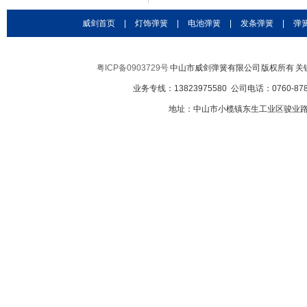
威剑首页
|
灯饰弹簧
|
电池弹簧
|
发条弹簧
|
弹
粤ICP备0903729号
中山市威剑弹簧有限公司 版权所有 
业务专线：13823975580 公司电话：0760-8787
地址：中山市小榄镇东生工业区骏业路