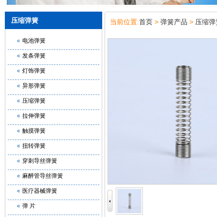
压缩弹簧
当前位置:
首页
>
弹簧产品
>
压缩弹
电池弹簧
发条弹簧
灯饰弹簧
异形弹簧
压缩弹簧
拉伸弹簧
触摸弹簧
扭转弹簧
穿刺导丝弹簧
麻醉管导丝弹簧
医疗器械弹簧
弹 片