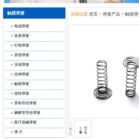
触摸弹簧
当前位置:
首页
>
弹簧产品
>
触摸弹
电池弹簧
发条弹簧
灯饰弹簧
异形弹簧
压缩弹簧
拉伸弹簧
触摸弹簧
扭转弹簧
穿刺导丝弹簧
麻醉管导丝弹簧
医疗器械弹簧
弹 片